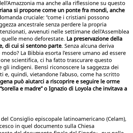
 dell’Amazzonia ma anche alla riflessione su questo
egoriana si propone come un ponte fra mondi, anche
domanda cruciale: “come i cristiani possono
aggezza ancestrale senza perdere la propria
intenzionati, avvenuti nelle settimane dell’Assemblea
no quelle meno deforestate.
La preservazione della
, di cui si sentono parte
. Senza alcuna deriva
che modo? La Bibbia esorta l’essere umano ad essere
one scientifica, ci ha fatto trascurare questo
e gli indigeni. Bensì riconoscere la saggezza dei
ti e, quindi, vietandone l’abuso, come ha scritto
igena può aiutarci a riscoprire e seguire le orme
 “sorella e madre” o Ignazio di Loyola che invitava a
e del Consiglio episcopale latinoamericano (Celam),
rancesco in quel documento sulla Chiesa
oposte del documento finale del Sinodo», pur nelle