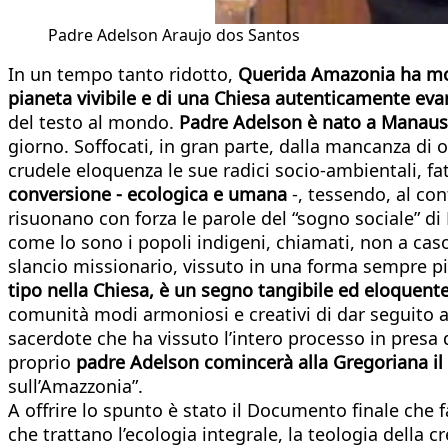
Padre Adelson Araujo dos Santos
In un tempo tanto ridotto,
Querida Amazonia ha most
pianeta vivibile e di una Chiesa autenticamente eva
del testo al mondo.
Padre Adelson è nato a Manaus,
giorno. Soffocati, in gran parte, dalla mancanza di 
crudele eloquenza le sue radici socio-ambientali, fat
conversione - ecologica e umana
-, tessendo, al con
risuonano con forza le parole del “sogno sociale” di
come lo sono i popoli indigeni, chiamati, non a caso
slancio missionario, vissuto in una forma sempre pi
tipo nella Chiesa, è un segno tangibile ed eloquente
comunità modi armoniosi e creativi di dar seguito a
sacerdote che ha vissuto l’intero processo in presa 
proprio
padre Adelson comincerà alla Gregoriana il 1
sull’Amazzonia”.
A offrire lo spunto è stato il Documento finale che 
che trattano l’ecologia integrale, la teologia della c