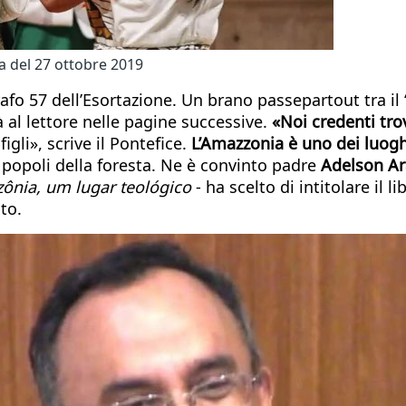
a del 27 ottobre 2019
fo 57 dell’Esortazione. Un brano passepartout tra il “
à al lettore nelle pagine successive.
«Noi credenti tr
gli», scrive il Pontefice.
L’Amazzonia è uno dei luoghi n
ai popoli della foresta. Ne è convinto padre
Adelson Ara
nia, um lugar teológico
- ha scelto di intitolare il
to.