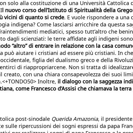
on solo alla costituzione di una Università Cattolica
I
l nuovo corso dell’Istituto di Spiritualità della Gr
 vicini di quanto si crede
. E vuole rispondere a una 
ogia indigena? Come lasciarsi arricchire da questa s
i fraintendimenti mediatici, spesso tutt’altro che ben
o dagli scienziati: le terre affidate agli indigeni so
odo “altro” di entrare in relazione con la casa comune
a può aiutare i cristiani ad essere più cristiani. In 
ccidentale, figlia del dualismo greco e della Rivoluzi
ntirci di riappropriarcene. Non si tratta di idealizzar
il creato, con una chiara consapevolezza dei suoi limi
.<+TONDO50> Inoltre,
il dialogo con la saggezza ind
ristiana, come Francesco d’Assisi che chiamava la terra
stolica post-sinodale
Querida Amazonia
, il president
lette sulle ripercussioni dei sogni espressi da papa F
ativi per realizzare i sogni di papa Francesco e le pr