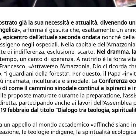
rato già la sua necessità e attualità, divenendo un 
ngelica
», afferma il gesuita che, esattamente un anno
 epicentro dell’attuale seconda ondata
nonché della v
ossigeno negli ospedali. Nella capitale dell’Amazzonia
te di indifferenza, esclusione, scarto.
Nel dramma, la 
tempo, un canto di speranza. A nutrirlo è la forza vita
 Francesco. «Attraverso l’Amazzonia, Dio ci ricorda c
, “i guardiani della foresta”. Per questo, il Papa «in
ù incarnata, inculturata e sinodale. La
Conferenza ecc
 di come il cammino sinodale continui a ispirarci e in
lle proposte maturate durante la preparazione, l’assi
diretta, partecipando anche ai lavori dell’Assemblea p
9 febbraio dal titolo “Dialogo tra teologia, spirituali
fa un appello al mondo accademico «affinché siano inc
reazione, le teologie indigene, la spiritualità ecologic