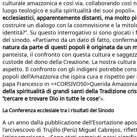
culturale amazzonica e così via, collaborando così n
luogo teologico e sulla spiritualità dei suoi popoli». 
ecclesiastici, apparentemente distanti, ma molto più
costruire un dialogo con la cosmovisione e la mitol
identità?”. Su questo interrogativo si sono giocati 
del sinodo. «Partiamo da un dato di fatto, confermat
natura da parte di questi popoli è originata da un m
panteista, il confronto con questa cultura e saggezz
custode del dono della Creazione. La nostra cultura o
aspetto. Il confronto con gli indigeni potrebbe conse
popoli dell’Amazzonia che ispira cura e rispetto per 
papa Francesco in <+CORSIVO50>Querida Amazonia
della spiritualità di grandi santi della Tradizione c
“cercare e trovare Dio in tutte le cose
”».
La Conferenza ecclesiale tra i risultati del Sinodo
A un anno dalla pubblicazione dell’Esortazione apo
l’arcivescovo di Trujillo (Perù) Miguel Cabrejos, rif
latinoamericana. «Sono stati compiuti passi signific