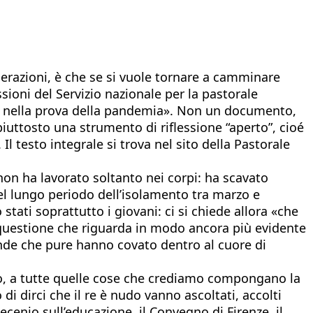
erazioni, è che se si vuole tornare a camminare
sioni del Servizio nazionale per la pastorale
ede nella prova della pandemia». Non un documento,
piuttosto una strumento di riflessione “aperto”, cioé
l testo integrale si trova nel sito della Pastorale
 non ha lavorato soltanto nei corpi: ha scavato
nel lungo periodo dell’isolamento tra marzo e
tati soprattutto i giovani: ci si chiede allora «che
 questione che riguarda in modo ancora più evidente
mande che pure hanno covato dentro al cuore di
rfluo, a tutte quelle cose che crediamo compongano la
i dirci che il re è nudo vanno ascoltati, accolti
ecenio sull’educazione, il Convegno di Firenze, il