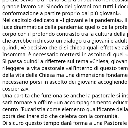
grande lavoro del Sinodo dei giovani con tutti i doc
conformazione a partire proprio dai più giovani».
Nel capitolo dedicato a «I giovani e la pandemia», i
luce drammatica della pandemia: quello della profes
corpo con il profondo contrasto tra la cultura della 
che avrebbe richiesto un dialogo tra giovani e adult
quindi, «è decisivo che ci si chieda quali effettive 
Insomma, è necessario mettersi in ascolto di quei «s
Si passa quindi a riflettere sul tema «Chiesa, giovan
rileggere la vita pastorale «all’interno di questo te
della vita della Chiesa ma una dimensione fondament
necessario porsi in ascolto dei giovani: accogliendo i
coscienza».
Una partita che funziona se anche la pastorale si ins
sarà tornare a offrire «un accompagnamento educativ
centro l’Eucaristia come elemento qualificante della
potrà declinare ciò che celebra con la comunità.
Di sicuro questo tempo darà forma a una Pastorale g