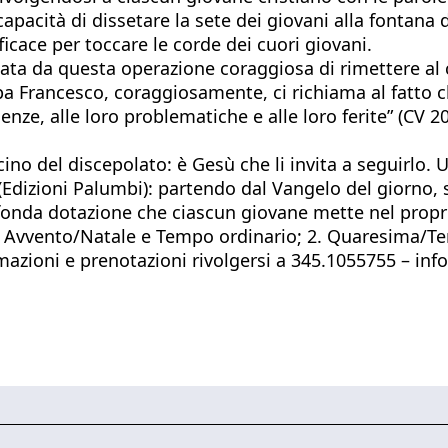
 capacità di dissetare la sete dei giovani alla fontan
ficace per toccare le corde dei cuori giovani.
ocata da questa operazione coraggiosa di rimettere al 
apa Francesco, coraggiosamente, ci richiama al fatto c
igenze, alle loro problematiche e alle loro ferite” (CV
ascino del discepolato: è Gesù che li invita a seguirl
(Edizioni Palumbi): partendo dal Vangelo del giorno,
onda dotazione che ciascun giovane mette nel propri
1. Avvento/Natale e Tempo ordinario; 2. Quaresima/Te
mazioni e prenotazioni rivolgersi a 345.1055755 – in