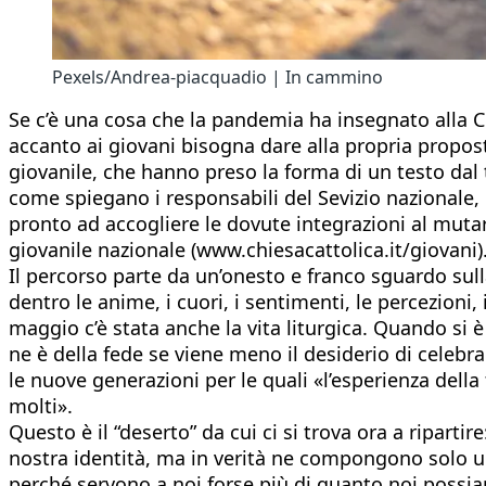
Pexels/Andrea-piacquadio | In cammino
Se c’è una cosa che la pandemia ha insegnato alla C
accanto ai giovani bisogna dare alla propria proposta
giovanile, che hanno preso la forma di un testo dal
come spiegano i responsabili del Sevizio nazionale, p
pronto ad accogliere le dovute integrazioni al mutare
giovanile nazionale (www.chiesacattolica.it/giovani)
Il percorso parte da un’onesto e franco sguardo sulla
dentro le anime, i cuori, i sentimenti, le percezion
maggio c’è stata anche la vita liturgica. Quando si è
ne è della fede se viene meno il desiderio di cele
le nuove generazioni per le quali «l’esperienza dell
molti».
Questo è il “deserto” da cui ci si trova ora a ripart
nostra identità, ma in verità ne compongono solo una
perché servono a noi forse più di quanto noi possiamo 