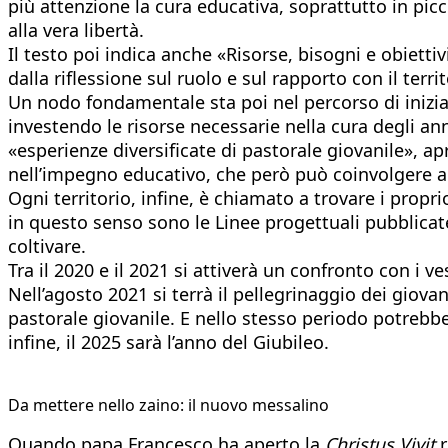
più attenzione la cura educativa, soprattutto in picco
alla vera libertà.
Il testo poi indica anche «Risorse, bisogni e obiett
dalla riflessione sul ruolo e sul rapporto con il terri
Un nodo fondamentale sta poi nel percorso di iniziaz
investendo le risorse necessarie nella cura degli ann
«esperienze diversificate di pastorale giovanile», apr
nell’impegno educativo, che però può coinvolgere an
Ogni territorio, infine, è chiamato a trovare i propri
in questo senso sono le Linee progettuali pubblica
coltivare.
Tra il 2020 e il 2021 si attiverà un confronto con i v
Nell’agosto 2021 si terrà il pellegrinaggio dei giov
pastorale giovanile. E nello stesso periodo potrebb
infine, il 2025 sarà l’anno del Giubileo.
Da mettere nello zaino: il nuovo messalino
Quando papa Francesco ha aperto la
Christus Vivit
r