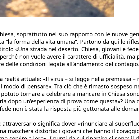
hiesa, soprattutto nel suo rapporto con le nuove gen
 “la forma della vita umana”. Partono da qui le rifles
 titolo «Una strada nel deserto. Chiesa, giovani e f
erché non vuole avere il carattere di ufficialità, ma 
 delle condizioni legate all’andamento del contagio. I
.
 realtà attuale: «Il virus – si legge nella premessa –
i, il modo di pensare». Tra ciò che è rimasto sospeso 
 potuto tornare a celebrare a mancare in Chiesa sono s
brarla dopo un’esperienza di prova come questa»? Una
a fede non è stata la risposta più gettonata alle do
ire: attraversarlo significa dover «rinunciare al supe
 maschera distorta: i giovani che hanno il coraggio d
servire a loro». I punti da cui ripartire ci sono: il d