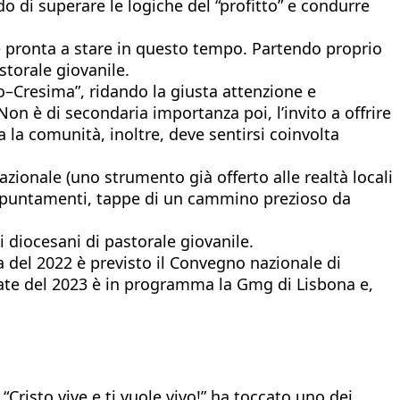
do di superare le logiche del “profitto” e condurre
ile pronta a stare in questo tempo. Partendo proprio
astorale giovanile.
o–Cresima”, ridando la giusta attenzione e
Non è di secondaria importanza poi, l’invito a offrire
a la comunità, inoltre, deve sentirsi coinvolta
nazionale (uno strumento già offerto alle realtà locali
 appuntamenti, tappe di un cammino prezioso da
ci diocesani di pastorale giovanile.
a del 2022 è previsto il Convegno nazionale di
state del 2023 è in programma la Gmg di Lisbona e,
Cristo vive e ti vuole vivo!” ha toccato uno dei