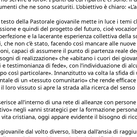
umenti che ne sono scaturiti. L’obiettivo è chiaro: «L
l testo della Pastorale giovanile mette in luce i tem
sione e quindi del progetto del futuro, cioé vocazio
perfezione e la lacerante esperienza collettiva della 
i, che non c’è stato, facendo così mancare alle nuove 
azioni, capaci di assumere il punto di partenza reale d
ogni di realizzazione» che «abitano i cuori dei giovan
i e testimonianza di fede», con l’individuazione di al
mpo così particolare». Innanzitutto va colta la sfida d
ale di un «tessuto comunitario» che rende efficace l
l loro vissuto si apre la strada alla ricerca del senso
erisce all’interno di una rete di alleanze con persone 
o» negli «anni strategici per la formazione personal
 vita cristiana, oggi appare evidente il bisogno di r
iovanile dal volto diverso, libera dall’ansia di ragg