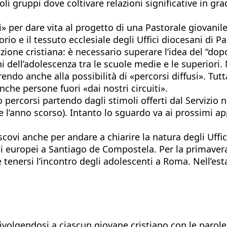
li gruppi dove coltivare relazioni significative in gra
ivi» per dare vita al progetto di una Pastorale giovan
torio e il tessuto ecclesiale degli Uffici diocesani di P
ione cristiana: è necessario superare l’idea del “dop
i dell’adolescenza tra le scuole medie e le superiori. 
endo anche alla possibilità di «percorsi diffusi». Tutt
che persone fuori «dai nostri circuiti».
o percorsi partendo dagli stimoli offerti dal Servizio 
te l’anno scorso). Intanto lo sguardo va ai prossimi
escovi anche per andare a chiarire la natura degli Uffi
ani europei a Santiago de Compostela. Per la primaver
e tenersi l’incontro degli adolescenti a Roma. Nell’e
ivolgendosi a ciascun giovane cristiano con le parole “