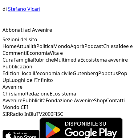
di
Stefano Vicari
Abbonati ad Avvenire
Sezioni del sito
Home
Attualità
Politica
Mondo
Agorà
Podcast
Chiesa
Idee e
Commenti
Economia
Vita e
Cura
Famiglia
Rubriche
Multimedia
Ecosistema avvenire
Pubblicazioni
Edizioni locali
L'economia civile
Gutenberg
Popotus
Pop
Up
Luoghi dell'Infinito
Avvenire
Chi siamo
Redazione
Ecosistema
Avvenire
Pubblicità
Fondazione Avvenire
Shop
Contatti
Mondo CEI
SIR
Radio InBlu
TV2000
FISC