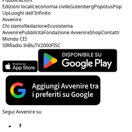
Edizioni locali
L'economia civile
Gutenberg
Popotus
Pop
Up
Luoghi dell'Infinito
Avvenire
Chi siamo
Redazione
Ecosistema
Avvenire
Pubblicità
Fondazione Avvenire
Shop
Contatti
Mondo CEI
SIR
Radio InBlu
TV2000
FISC
Segui Avvenire su