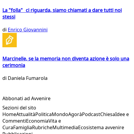
La "folla" ci riguarda, siamo chiamati a dare tutti noi
stessi
di
Enrico Giovannini
Marcinelle, se la memoria non diventa azione è solo una
cerimonia
di
Daniela Fumarola
Abbonati ad Avvenire
Sezioni del sito
Home
Attualità
Politica
Mondo
Agorà
Podcast
Chiesa
Idee e
Commenti
Economia
Vita e
Cura
Famiglia
Rubriche
Multimedia
Ecosistema avvenire
Pubblicazioni