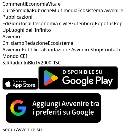
Commenti
Economia
Vita e
Cura
Famiglia
Rubriche
Multimedia
Ecosistema avvenire
Pubblicazioni
Edizioni locali
L'economia civile
Gutenberg
Popotus
Pop
Up
Luoghi dell'Infinito
Avvenire
Chi siamo
Redazione
Ecosistema
Avvenire
Pubblicità
Fondazione Avvenire
Shop
Contatti
Mondo CEI
SIR
Radio InBlu
TV2000
FISC
Segui Avvenire su