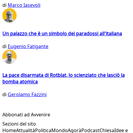
di
Marco Iasevoli
Un palazzo che è un simbolo dei paradossi all'italiana
di
Eugenio Fatigante
La pace disarmata di Rotblat, lo scienziato che lasciò la
bomba atomica
di
Gerolamo Fazzini
Abbonati ad Avvenire
Sezioni del sito
Home
Attualità
Politica
Mondo
Agorà
Podcast
Chiesa
Idee e