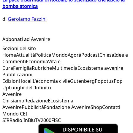
bomba atomica
di
Gerolamo Fazzini
Abbonati ad Avvenire
Sezioni del sito
Home
Attualità
Politica
Mondo
Agorà
Podcast
Chiesa
Idee e
Commenti
Economia
Vita e
Cura
Famiglia
Rubriche
Multimedia
Ecosistema avvenire
Pubblicazioni
Edizioni locali
L'economia civile
Gutenberg
Popotus
Pop
Up
Luoghi dell'Infinito
Avvenire
Chi siamo
Redazione
Ecosistema
Avvenire
Pubblicità
Fondazione Avvenire
Shop
Contatti
Mondo CEI
SIR
Radio InBlu
TV2000
FISC