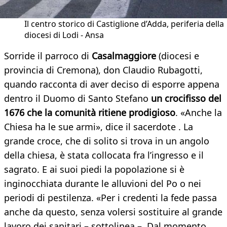
Il centro storico di Castiglione d’Adda, periferia della
diocesi di Lodi - Ansa
Sorride il parroco di
Casalmaggiore
(diocesi e
provincia di Cremona), don Claudio Rubagotti,
quando racconta di aver deciso di esporre appena
dentro il Duomo di Santo Stefano
un crocifisso del
1676 che la comunità ritiene prodigioso
. «Anche la
Chiesa ha le sue armi», dice il sacerdote . La
grande croce, che di solito si trova in un angolo
della chiesa, è stata collocata fra l’ingresso e il
sagrato. E ai suoi piedi la popolazione si è
inginocchiata durante le alluvioni del Po o nei
periodi di pestilenza. «Per i credenti la fede passa
anche da questo, senza volersi sostituire al grande
lavoro dei sanitari – sottolinea –. Dal momento