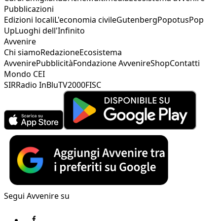
Pubblicazioni
Edizioni locali
L'economia civile
Gutenberg
Popotus
Pop
Up
Luoghi dell'Infinito
Avvenire
Chi siamo
Redazione
Ecosistema
Avvenire
Pubblicità
Fondazione Avvenire
Shop
Contatti
Mondo CEI
SIR
Radio InBlu
TV2000
FISC
Segui Avvenire su