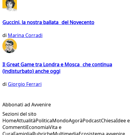
Guccini, la nostra ballata del Novecento
di
Marina Corradi
Il Great Game tra Londra e Mosca che continua
(indisturbato) anche oggi
di
Giorgio Ferrari
Abbonati ad Avvenire
Sezioni del sito
Home
Attualità
Politica
Mondo
Agorà
Podcast
Chiesa
Idee e
Commenti
Economia
Vita e
Cura
Famiglia
Rubriche
Multimedia
Ecosistema avvenire