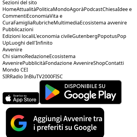
Sezioni del sito
Home
Attualità
Politica
Mondo
Agorà
Podcast
Chiesa
Idee e
Commenti
Economia
Vita e
Cura
Famiglia
Rubriche
Multimedia
Ecosistema avvenire
Pubblicazioni
Edizioni locali
L'economia civile
Gutenberg
Popotus
Pop
Up
Luoghi dell'Infinito
Avvenire
Chi siamo
Redazione
Ecosistema
Avvenire
Pubblicità
Fondazione Avvenire
Shop
Contatti
Mondo CEI
SIR
Radio InBlu
TV2000
FISC