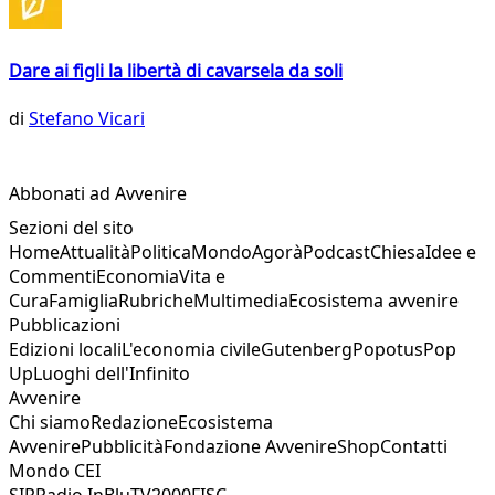
Dare ai figli la libertà di cavarsela da soli
di
Stefano Vicari
Abbonati ad Avvenire
Sezioni del sito
Home
Attualità
Politica
Mondo
Agorà
Podcast
Chiesa
Idee e
Commenti
Economia
Vita e
Cura
Famiglia
Rubriche
Multimedia
Ecosistema avvenire
Pubblicazioni
Edizioni locali
L'economia civile
Gutenberg
Popotus
Pop
Up
Luoghi dell'Infinito
Avvenire
Chi siamo
Redazione
Ecosistema
Avvenire
Pubblicità
Fondazione Avvenire
Shop
Contatti
Mondo CEI
SIR
Radio InBlu
TV2000
FISC