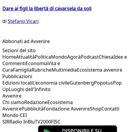
Dare ai figli la libertà di cavarsela da soli
di
Stefano Vicari
Abbonati ad Avvenire
Sezioni del sito
Home
Attualità
Politica
Mondo
Agorà
Podcast
Chiesa
Idee e
Commenti
Economia
Vita e
Cura
Famiglia
Rubriche
Multimedia
Ecosistema avvenire
Pubblicazioni
Edizioni locali
L'economia civile
Gutenberg
Popotus
Pop
Up
Luoghi dell'Infinito
Avvenire
Chi siamo
Redazione
Ecosistema
Avvenire
Pubblicità
Fondazione Avvenire
Shop
Contatti
Mondo CEI
SIR
Radio InBlu
TV2000
FISC