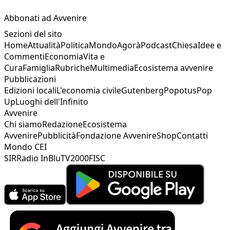
Abbonati ad Avvenire
Sezioni del sito
Home
Attualità
Politica
Mondo
Agorà
Podcast
Chiesa
Idee e
Commenti
Economia
Vita e
Cura
Famiglia
Rubriche
Multimedia
Ecosistema avvenire
Pubblicazioni
Edizioni locali
L'economia civile
Gutenberg
Popotus
Pop
Up
Luoghi dell'Infinito
Avvenire
Chi siamo
Redazione
Ecosistema
Avvenire
Pubblicità
Fondazione Avvenire
Shop
Contatti
Mondo CEI
SIR
Radio InBlu
TV2000
FISC