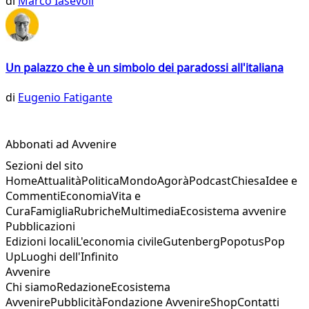
di
Marco Iasevoli
Un palazzo che è un simbolo dei paradossi all'italiana
di
Eugenio Fatigante
Abbonati ad Avvenire
Sezioni del sito
Home
Attualità
Politica
Mondo
Agorà
Podcast
Chiesa
Idee e
Commenti
Economia
Vita e
Cura
Famiglia
Rubriche
Multimedia
Ecosistema avvenire
Pubblicazioni
Edizioni locali
L'economia civile
Gutenberg
Popotus
Pop
Up
Luoghi dell'Infinito
Avvenire
Chi siamo
Redazione
Ecosistema
Avvenire
Pubblicità
Fondazione Avvenire
Shop
Contatti