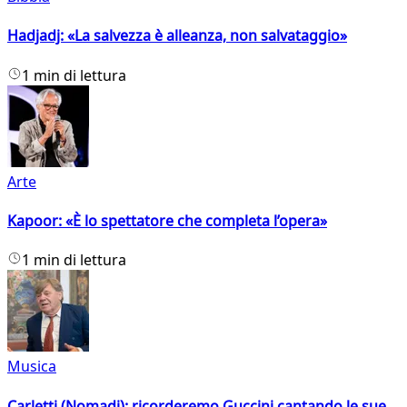
Hadjadj: «La salvezza è alleanza, non salvataggio»
1 min di lettura
Arte
Kapoor: «È lo spettatore che completa l’opera»
1 min di lettura
Musica
Carletti (Nomadi): ricorderemo Guccini cantando le sue