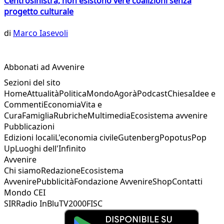
Centrosinistra, non esistono vere coalizioni senza
progetto culturale
di
Marco Iasevoli
Abbonati ad Avvenire
Sezioni del sito
Home
Attualità
Politica
Mondo
Agorà
Podcast
Chiesa
Idee e
Commenti
Economia
Vita e
Cura
Famiglia
Rubriche
Multimedia
Ecosistema avvenire
Pubblicazioni
Edizioni locali
L'economia civile
Gutenberg
Popotus
Pop
Up
Luoghi dell'Infinito
Avvenire
Chi siamo
Redazione
Ecosistema
Avvenire
Pubblicità
Fondazione Avvenire
Shop
Contatti
Mondo CEI
SIR
Radio InBlu
TV2000
FISC