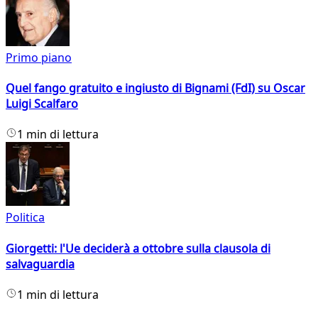
Primo piano
Quel fango gratuito e ingiusto di Bignami (FdI) su Oscar
Luigi Scalfaro
1 min di lettura
Politica
Giorgetti: l'Ue deciderà a ottobre sulla clausola di
salvaguardia
1 min di lettura