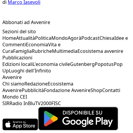
di
Marco Iasevoli
Abbonati ad Avvenire
Sezioni del sito
Home
Attualità
Politica
Mondo
Agorà
Podcast
Chiesa
Idee e
Commenti
Economia
Vita e
Cura
Famiglia
Rubriche
Multimedia
Ecosistema avvenire
Pubblicazioni
Edizioni locali
L'economia civile
Gutenberg
Popotus
Pop
Up
Luoghi dell'Infinito
Avvenire
Chi siamo
Redazione
Ecosistema
Avvenire
Pubblicità
Fondazione Avvenire
Shop
Contatti
Mondo CEI
SIR
Radio InBlu
TV2000
FISC