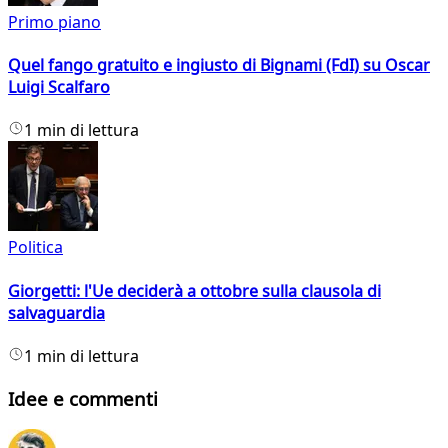
Primo piano
Quel fango gratuito e ingiusto di Bignami (FdI) su Oscar
Luigi Scalfaro
1 min di lettura
Politica
Giorgetti: l'Ue deciderà a ottobre sulla clausola di
salvaguardia
1 min di lettura
Idee e commenti