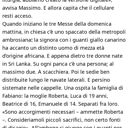
avvisa Massimo. E allora capita che il cellulare
resti acceso.
Quando iniziano le tre Messe della domenica
mattina, in chiesa c’è uno spaccato della metropoli
ambrosiana
:
la signora con i guanti giallo canarino
ha accanto un distinto uomo di mezza età
d’origine africana. E appena dietro tre donne nate
in Sri Lanka. Su ogni panca c’è una persona; al
massimo due. A scacchiera. Poi le sedie ben
distribuite lungo le navate laterali. E persino
sistemate nelle cappelle. Una ospita la famiglia di
Fabiano: la moglie Roberta, Luca di 19 anni,
Beatrice di 16, Emanuele di 14. Separati fra loro.
«Sono accorgimenti necessari – ammette Roberta
–. Consideriamoli piccoli sacrifici, non certo fonti
di disagio». All’ambone si giunge con i guanti per