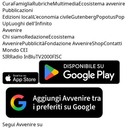
Cura
Famiglia
Rubriche
Multimedia
Ecosistema avvenire
Pubblicazioni
Edizioni locali
L'economia civile
Gutenberg
Popotus
Pop
Up
Luoghi dell'Infinito
Avvenire
Chi siamo
Redazione
Ecosistema
Avvenire
Pubblicità
Fondazione Avvenire
Shop
Contatti
Mondo CEI
SIR
Radio InBlu
TV2000
FISC
Segui Avvenire su