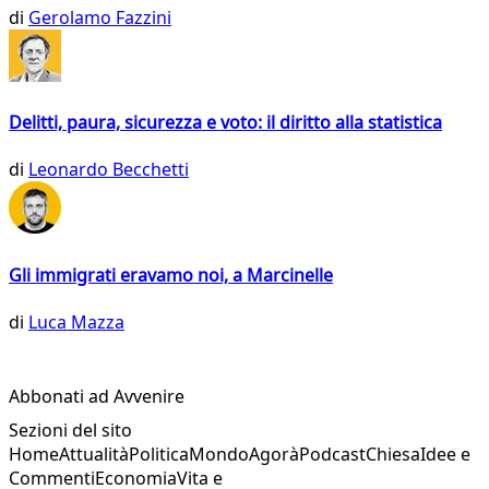
di
Gerolamo Fazzini
Delitti, paura, sicurezza e voto: il diritto alla statistica
di
Leonardo Becchetti
Gli immigrati eravamo noi, a Marcinelle
di
Luca Mazza
Abbonati ad Avvenire
Sezioni del sito
Home
Attualità
Politica
Mondo
Agorà
Podcast
Chiesa
Idee e
Commenti
Economia
Vita e