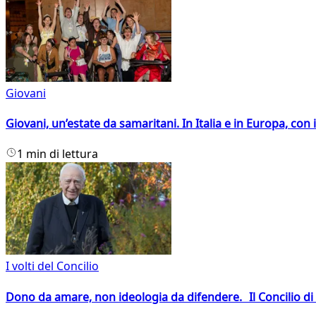
Giovani
Giovani, un’estate da samaritani. In Italia e in Europa, con 
1 min di lettura
I volti del Concilio
Dono da amare, non ideologia da difendere. Il Concilio di 