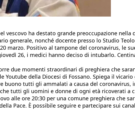
e del vescovo ha destato grande preoccupazione nella d
ario generale, nonché docente presso lo Studio Teolo
 20 marzo. Positivo al tampone del coronavirus, le su
iovedì 26, i medici hanno deciso di intubarlo. Centina
orre due momenti straordinari di preghiera che saran
le Youtube della Diocesi di Fossano. Spiega il vicar
buono tutti gli ammalati a causa del coronavirus, in
nche tutti gli uomini e donne di ogni età ricoverati a 
vo alle ore 20:30 per una comune preghiera che sarà 
ella Pace. È possibile seguire e partecipare sui cana