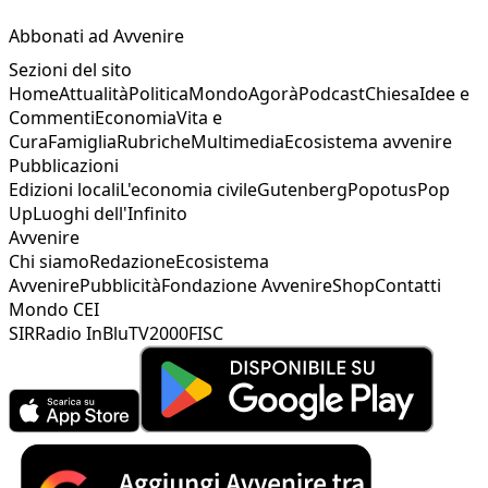
Abbonati ad Avvenire
Sezioni del sito
Home
Attualità
Politica
Mondo
Agorà
Podcast
Chiesa
Idee e
Commenti
Economia
Vita e
Cura
Famiglia
Rubriche
Multimedia
Ecosistema avvenire
Pubblicazioni
Edizioni locali
L'economia civile
Gutenberg
Popotus
Pop
Up
Luoghi dell'Infinito
Avvenire
Chi siamo
Redazione
Ecosistema
Avvenire
Pubblicità
Fondazione Avvenire
Shop
Contatti
Mondo CEI
SIR
Radio InBlu
TV2000
FISC