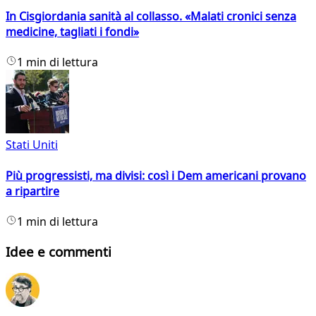
In Cisgiordania sanità al collasso. «Malati cronici senza
medicine, tagliati i fondi»
1 min di lettura
Stati Uniti
Più progressisti, ma divisi: così i Dem americani provano
a ripartire
1 min di lettura
Idee e commenti