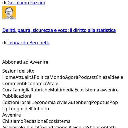
di
Gerolamo Fazzini
Delitti, paura, sicurezza e voto: il diritto alla statistica
di
Leonardo Becchetti
Abbonati ad Avvenire
Sezioni del sito
Home
Attualità
Politica
Mondo
Agorà
Podcast
Chiesa
Idee e
Commenti
Economia
Vita e
Cura
Famiglia
Rubriche
Multimedia
Ecosistema avvenire
Pubblicazioni
Edizioni locali
L'economia civile
Gutenberg
Popotus
Pop
Up
Luoghi dell'Infinito
Avvenire
Chi siamo
Redazione
Ecosistema
Avvenire
Pubblicità
Fondazione Avvenire
Shop
Contatti