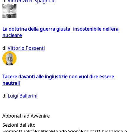
di
Vincenzo R. Spagnolo
La dottrina della guerra giusta insostenibile nell’era
nucleare
di
Vittorio Possenti
Tacere davanti alle ingiustizie non vuol dire essere
neutrali
di
Luigi Ballerini
Abbonati ad Avvenire
Sezioni del sito
Home
Attualità
Politica
Mondo
Agorà
Podcast
Chiesa
Idee e