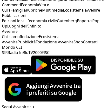
Commenti
Economia
Vita e
Cura
Famiglia
Rubriche
Multimedia
Ecosistema avvenire
Pubblicazioni
Edizioni locali
L'economia civile
Gutenberg
Popotus
Pop
Up
Luoghi dell'Infinito
Avvenire
Chi siamo
Redazione
Ecosistema
Avvenire
Pubblicità
Fondazione Avvenire
Shop
Contatti
Mondo CEI
SIR
Radio InBlu
TV2000
FISC
Segui Avvenire su