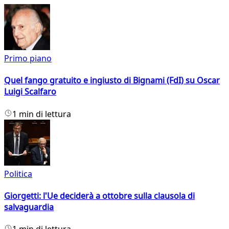
Primo piano
Quel fango gratuito e ingiusto di Bignami (FdI) su Oscar
Luigi Scalfaro
1 min di lettura
Politica
Giorgetti: l'Ue deciderà a ottobre sulla clausola di
salvaguardia