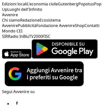
Edizioni locali
L'economia civile
Gutenberg
Popotus
Pop
Up
Luoghi dell'Infinito
Avvenire
Chi siamo
Redazione
Ecosistema
Avvenire
Pubblicità
Fondazione Avvenire
Shop
Contatti
Mondo CEI
SIR
Radio InBlu
TV2000
FISC
Segui Avvenire su