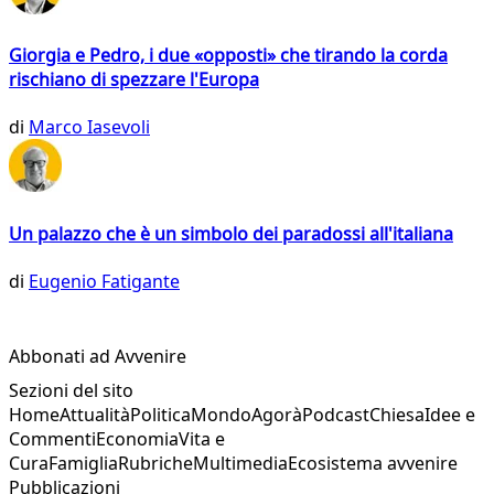
Giorgia e Pedro, i due «opposti» che tirando la corda
rischiano di spezzare l'Europa
di
Marco Iasevoli
Un palazzo che è un simbolo dei paradossi all'italiana
di
Eugenio Fatigante
Abbonati ad Avvenire
Sezioni del sito
Home
Attualità
Politica
Mondo
Agorà
Podcast
Chiesa
Idee e
Commenti
Economia
Vita e
Cura
Famiglia
Rubriche
Multimedia
Ecosistema avvenire
Pubblicazioni