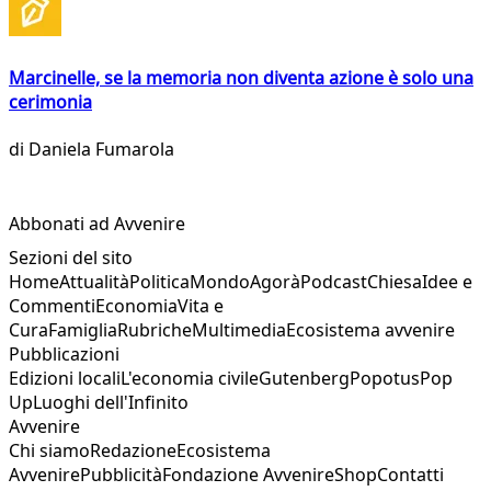
Marcinelle, se la memoria non diventa azione è solo una
cerimonia
di
Daniela Fumarola
Abbonati ad Avvenire
Sezioni del sito
Home
Attualità
Politica
Mondo
Agorà
Podcast
Chiesa
Idee e
Commenti
Economia
Vita e
Cura
Famiglia
Rubriche
Multimedia
Ecosistema avvenire
Pubblicazioni
Edizioni locali
L'economia civile
Gutenberg
Popotus
Pop
Up
Luoghi dell'Infinito
Avvenire
Chi siamo
Redazione
Ecosistema
Avvenire
Pubblicità
Fondazione Avvenire
Shop
Contatti