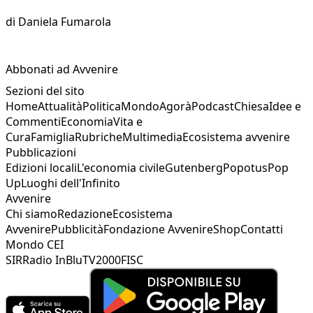
di
Daniela Fumarola
Abbonati ad Avvenire
Sezioni del sito
Home
Attualità
Politica
Mondo
Agorà
Podcast
Chiesa
Idee e
Commenti
Economia
Vita e
Cura
Famiglia
Rubriche
Multimedia
Ecosistema avvenire
Pubblicazioni
Edizioni locali
L'economia civile
Gutenberg
Popotus
Pop
Up
Luoghi dell'Infinito
Avvenire
Chi siamo
Redazione
Ecosistema
Avvenire
Pubblicità
Fondazione Avvenire
Shop
Contatti
Mondo CEI
SIR
Radio InBlu
TV2000
FISC