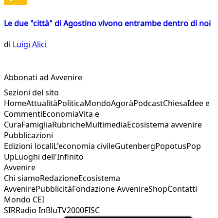
Le due "città" di Agostino vivono entrambe dentro di noi
di
Luigi Alici
Abbonati ad Avvenire
Sezioni del sito
Home
Attualità
Politica
Mondo
Agorà
Podcast
Chiesa
Idee e
Commenti
Economia
Vita e
Cura
Famiglia
Rubriche
Multimedia
Ecosistema avvenire
Pubblicazioni
Edizioni locali
L'economia civile
Gutenberg
Popotus
Pop
Up
Luoghi dell'Infinito
Avvenire
Chi siamo
Redazione
Ecosistema
Avvenire
Pubblicità
Fondazione Avvenire
Shop
Contatti
Mondo CEI
SIR
Radio InBlu
TV2000
FISC