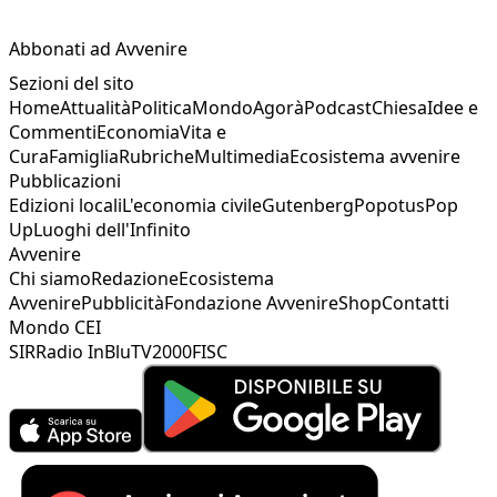
Abbonati ad Avvenire
Sezioni del sito
Home
Attualità
Politica
Mondo
Agorà
Podcast
Chiesa
Idee e
Commenti
Economia
Vita e
Cura
Famiglia
Rubriche
Multimedia
Ecosistema avvenire
Pubblicazioni
Edizioni locali
L'economia civile
Gutenberg
Popotus
Pop
Up
Luoghi dell'Infinito
Avvenire
Chi siamo
Redazione
Ecosistema
Avvenire
Pubblicità
Fondazione Avvenire
Shop
Contatti
Mondo CEI
SIR
Radio InBlu
TV2000
FISC