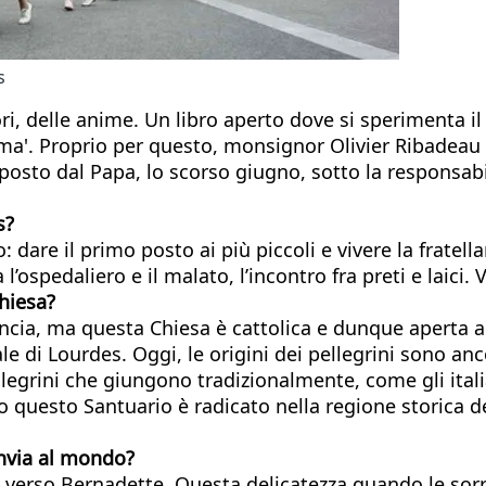
s
i, delle anime. Un libro aperto dove si sperimenta il 
ima'. Proprio per questo, monsignor Olivier Ribadeau
osto dal Papa, lo scorso giugno, sotto la responsab
s?
: dare il primo posto ai più piccoli e vivere la fratel
 l’ospedaliero e il malato, l’incontro fra preti e laic
Chiesa?
ncia, ma questa Chiesa è cattolica e dunque aperta a
e di Lourdes. Oggi, le origini dei pellegrini sono anc
legrini che giungono tradizionalmente, come gli italian
 questo Santuario è radicato nella regione storica de
invia al mondo?
 verso Bernadette. Questa delicatezza quando le sorri