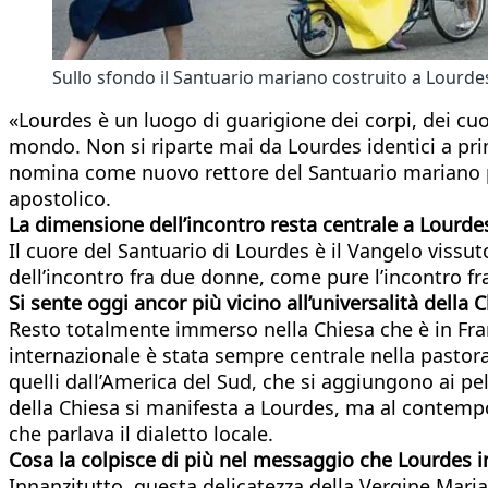
Sullo sfondo il Santuario mariano costruito a Lourde
«Lourdes è un luogo di guarigione dei corpi, dei cuor
mondo. Non si riparte mai da Lourdes identici a pr
nomina come nuovo rettore del Santuario mariano p
apostolico.
La dimensione dell’incontro resta centrale a Lourde
Il cuore del Santuario di Lourdes è il Vangelo vissuto
dell’incontro fra due donne, come pure l’incontro fra
Si sente oggi ancor più vicino all’universalità della 
Resto totalmente immerso nella Chiesa che è in Fra
internazionale è stata sempre centrale nella pastoral
quelli dall’America del Sud, che si aggiungono ai pel
della Chiesa si manifesta a Lourdes, ma al contempo
che parlava il dialetto locale.
Cosa la colpisce di più nel messaggio che Lourdes 
Innanzitutto, questa delicatezza della Vergine Maria