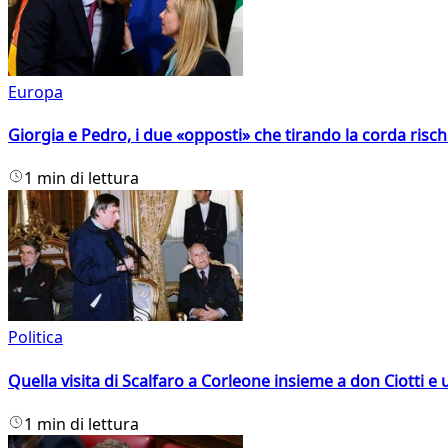
Europa
Giorgia e Pedro, i due «opposti» che tirando la corda risc
1 min di lettura
Politica
Quella visita di Scalfaro a Corleone insieme a don Ciotti e u
1 min di lettura