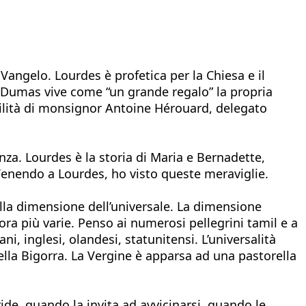
Vangelo. Lourdes è profetica per la Chiesa e il
 Dumas vive come “un grande regalo” la propria
ilità di monsignor Antoine Hérouard, delegato
lanza. Lourdes è la storia di Maria e Bernadette,
i. Venendo a Lourdes, ho visto queste meraviglie.
lla dimensione dell’universale. La dimensione
ora più varie. Penso ai numerosi pellegrini tamil e a
i, inglesi, olandesi, statunitensi. L’universalità
lla Bigorra. La Vergine è apparsa ad una pastorella
de, quando la invita ad avvicinarsi, quando le