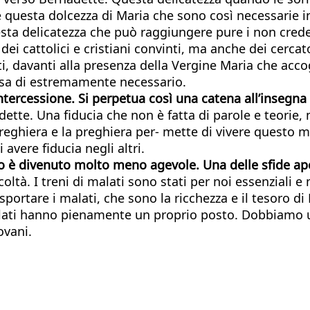
e questa dolcezza di Maria che sono così necessarie i
ta delicatezza che può raggiungere pure i non credent
 cattolici e cristiani convinti, ma anche dei cercato
, davanti alla presenza della Vergine Maria che accog
cosa di estremamente necessario.
ercessione. Si perpetua così una catena all’insegna d
adette. Una fiducia che non è fatta di parole e teorie
preghiera e la preghiera per- mette di vivere questo m
avere fiducia negli altri.
no è divenuto molto meno agevole. Una delle sfide ap
coltà. I treni di malati sono stati per noi essenziali e
asportare i malati, che sono la ricchezza e il tesoro 
malati hanno pienamente un proprio posto. Dobbiamo uni
ovani.