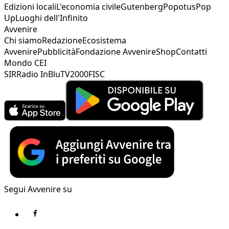
Edizioni locali
L'economia civile
Gutenberg
Popotus
Pop
Up
Luoghi dell'Infinito
Avvenire
Chi siamo
Redazione
Ecosistema
Avvenire
Pubblicità
Fondazione Avvenire
Shop
Contatti
Mondo CEI
SIR
Radio InBlu
TV2000
FISC
Segui Avvenire su