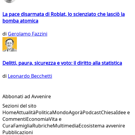
La pace disarmata di Roblat, lo scienziato che lasciò la
bomba atomica
di
Gerolamo Fazzini
Delitti, paura, sicurezza e voto: il diritto alla statistica
di
Leonardo Becchetti
Abbonati ad Avvenire
Sezioni del sito
Home
Attualità
Politica
Mondo
Agorà
Podcast
Chiesa
Idee e
Commenti
Economia
Vita e
Cura
Famiglia
Rubriche
Multimedia
Ecosistema avvenire
Pubblicazioni