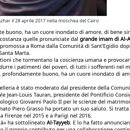
zhar il 28 aprile 2017 nella moschea del Cairo
buono, ha un cuore inondato di amore, di bene since
ircostanza quelle pronunciate dal
grande imam di Al-A
 promossa a Roma dalla Comunità di Sant’Egidio dopo
 Santa Marta.
tioni che tormentano la coscienza umana e provoca
urre i patimenti dei poveri, di tutti i sofferenti nel
 profondamente buono, ha un cuore inondato di amore
celleria è stato moderato dal presidente della Comunit
le Jean-Louis Tauran, presidente del Pontificio Consig
eologico Giovanni Paolo II per le scienze del matrimoni
senato Piero Grasso ha portato un suo saluto. Si tratt
a Firenze nel 2015 e a Parigi nel 2016.
tà» ha sottolineato
Al-Tayyeb
. E lo ha fatto annuncian
to il proprio contributo per una collaborazione contin