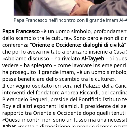
Papa Francesco nell'incontro con il grande imam Al-A
Papa Francesco
«è un uomo simbolo, profondamente 
dello scambio tra le culture». Sono parole non di c
conferenza “
Oriente e Occidente: dialoghi di civiltà
”
che poi lo aveva invitato a pranzare insieme a Casa
«Abbiamo discusso – ha rivelato
Al-Tayyeb
– di ques
vedere – ha spiegato – come lavorare insieme per rid
ha proseguito il grande imam, «è un uomo simbolo,
possa beneficiare dello scambio tra le culture».
Il convegno ospitato ieri sera nel Palazzo della Can
interventi del fondatore Andrea Riccardi, del cardina
Pierangelo Sequeri, preside del Pontificio Istituto t
Roy e di altri esponenti islamici. Il presidente del 
rapporto tra Oriente e Occidente dopo quelli tenuti 
«Questi incontri non sono un lusso ma una necessi
Azhar
«mette a disposizione le proprie risorse e tut