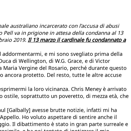
nale australiano incarcerato con l’accusa di abusi
Pell va in prigione in attesa della condanna al 13
bbraio 2019.
Il 13 marzo il cardinale fu condannato a
ad addormentarmi, e mi sono svegliato prima della
 Duca di Wellington, di W.G. Grace, e di Victor
ata Maria Vergine del Rosario, perché durante questo
 ancora protetto. Del resto, tutte le altre accuse
sprimermi la loro vicinanza. Chris Meney è arrivato
o ostile, soprattutto un poveretto, di mezza età, che
ul [Galbally] avesse brutte notizie, infatti mi ha
Appello. Ho voluto aspettare di sentire anche il
gio. Il dibattimento è stato in gran parte surreale e
osimile, e ha poi tentato di ipotizzare il mio