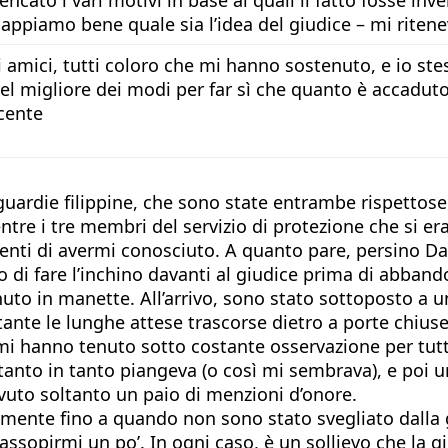
appiamo bene quale sia l’idea del giudice – mi riten
 amici, tutti coloro che mi hanno sostenuto, e io ste
el migliore dei modi per far sì che quanto è accadut
cente
guardie filippine, che sono state entrambe rispettose
ntre i tre membri del servizio di protezione che si e
tenti di avermi conosciuto. A quanto pare, persino D
di fare l’inchino davanti al giudice prima di abbando
uto in manette. All’arrivo, sono stato sottoposto a u
stante le lunghe attese trascorse dietro a porte chi
i hanno tenuto sotto costante osservazione per tutta l
 tanto in tanto piangeva (o così mi sembrava), e poi u
vuto soltanto un paio di menzioni d’onore.
nte fino a quando non sono stato svegliato dalla gu
opirmi un po’. In ogni caso, è un sollievo che la gior