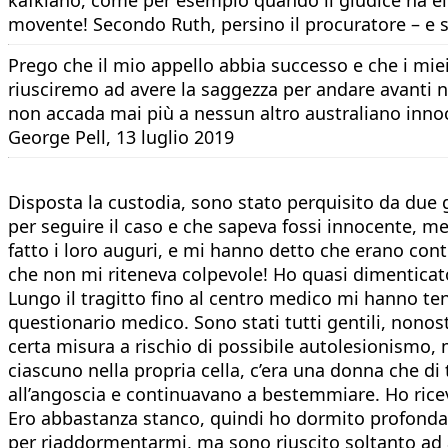
movente! Secondo Ruth, persino il procuratore – e s
Prego che il mio appello abbia successo e che i miei
riusciremo ad avere la saggezza per andare avanti n
non accada mai più a nessun altro australiano inno
George Pell, 13 luglio 2019
Disposta la custodia, sono stato perquisito da due 
per seguire il caso e che sapeva fossi innocente, me
fatto i loro auguri, e mi hanno detto che erano con
che non mi riteneva colpevole! Ho quasi dimenticato 
Lungo il tragitto fino al centro medico mi hanno ten
questionario medico. Sono stati tutti gentili, nono
certa misura a rischio di possibile autolesionismo, m
ciascuno nella propria cella, c’era una donna che di
all’angoscia e continuavano a bestemmiare. Ho rice
Ero abbastanza stanco, quindi ho dormito profondame
per riaddormentarmi, ma sono riuscito soltanto ad ass