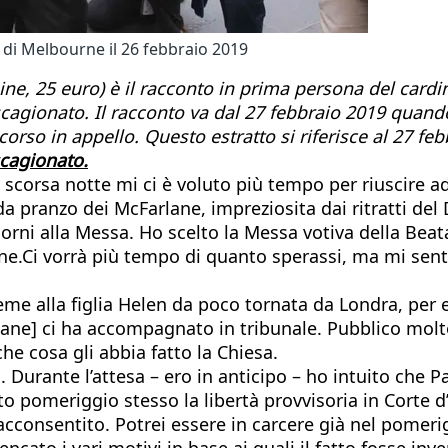
le di Melbourne il 26 febbraio 2019
gine, 25 euro) è il racconto in prima persona del cardi
agionato. Il racconto va dal 27 febbraio 2019 quando 
icorso in appello. Questo estratto si riferisce al 27 fe
scagionato.
 scorsa notte mi ci è voluto più tempo per riuscire 
 da pranzo dei McFarlane, impreziosita dai ritratti del
giorni alla Messa. Ho scelto la Messa votiva della Be
ne.Ci vorrà più tempo di quanto sperassi, ma mi sento
e alla figlia Helen da poco tornata da Londra, per e
lane] ci ha accompagnato in tribunale. Pubblico molt
e cosa gli abbia fatto la Chiesa.
 Durante l’attesa – ero in anticipo – ho intuito che Pa
 pomeriggio stesso la libertà provvisoria in Corte d’
acconsentito. Potrei essere in carcere già nel pomerig
ato i vari motivi in base ai quali il fatto fosse inver