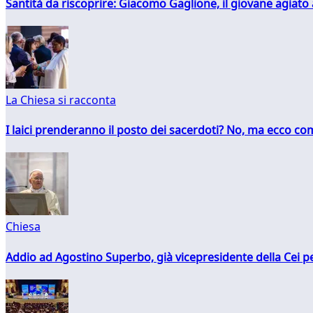
Santità da riscoprire: Giacomo Gaglione, il giovane agiato
La Chiesa si racconta
I laici prenderanno il posto dei sacerdoti? No, ma ecco co
Chiesa
Addio ad Agostino Superbo, già vicepresidente della Cei pe