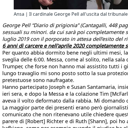
Ansa | Il cardinale George Pell all'uscita dal tribuna
George Pell “Diario di prigionia” (Cantagalli, 448 pa
sessuali su minori. da cui sarà poi completamente sc
luglio 2019 con il porporato in attesa dell’esito del r
6 anni di carcere e nell'aprile 2020 completamente 
Per quanto abbia dormito bene negli ultimi mesi, la
sveglia delle 6:00. Messa, come al solito, nella sala
Trumper, che forse non hanno mai assistito tutti i 
lungo travaglio mi sono posto sotto la sua protezio
pretestuose sono naufragate.
Hanno partecipato Joseph e Susan Santamaria, insiem
ieri sera, e dopo la Messa e la colazione Tim [McFar
aveva il volto deformato dalla rabbia. Mi domando ch
La maggior parte dei presenti erano però giornalisti.
comunicato che non ritenevano utile chiedere questo
parere di [Robert] Richter e di Ruth [Shann], poi ho 
kafkiano, come per esempio quando il giudice ha elenc