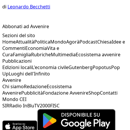
di
Leonardo Becchetti
Abbonati ad Avvenire
Sezioni del sito
Home
Attualità
Politica
Mondo
Agorà
Podcast
Chiesa
Idee e
Commenti
Economia
Vita e
Cura
Famiglia
Rubriche
Multimedia
Ecosistema avvenire
Pubblicazioni
Edizioni locali
L'economia civile
Gutenberg
Popotus
Pop
Up
Luoghi dell'Infinito
Avvenire
Chi siamo
Redazione
Ecosistema
Avvenire
Pubblicità
Fondazione Avvenire
Shop
Contatti
Mondo CEI
SIR
Radio InBlu
TV2000
FISC