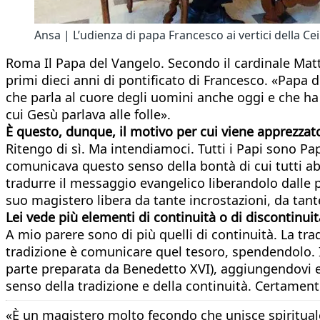
Ansa | L’udienza di papa Francesco ai vertici della Cei
Roma Il Papa del Vangelo. Secondo il cardinale Matt
primi dieci anni di pontificato di Francesco. «Papa d
che parla al cuore degli uomini anche oggi e che ha 
cui Gesù parlava alle folle».
È questo, dunque, il motivo per cui viene apprezzato
Ritengo di sì. Ma intendiamoci. Tutti i Papi sono Pa
comunicava questo senso della bontà di cui tutti a
tradurre il messaggio evangelico liberandolo dalle p
suo magistero libera da tante incrostazioni, da tant
Lei vede più elementi di continuità o di discontinui
A mio parere sono di più quelli di continuità. La tra
tradizione è comunicare quel tesoro, spendendolo. I
parte preparata da Benedetto XVI), aggiungendovi el
senso della tradizione e della continuità. Certament
«È un magistero molto fecondo che unisce spirituale