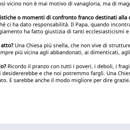
o così vicino non è mai motivo di vanagloria, ma di mag
listiche o momenti di confronto franco destinati alla
é ci ha dato responsabilità. Il Papa, quando incontra i 
amento ha fatto giustizia di tanti ecclesiasticismi e c
 atto?
Una Chiesa più snella, che non vive di strutture
empre più vicina agli abbandonati, ai dimenticati, agl
io?
Ricordo il pranzo con tutti i poveri, i deboli, i frag
ui desidererebbe e che noi potremmo fargli. Una Chies
dato. E sarebbe anche il modo migliore per dire grazie.