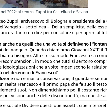
 nel 2022: al centro, Zuppi tra Castellucci e Savino
eo Zuppi, arcivescovo di Bologna e presidente della 
el Vangelo – sottolinea –. Della semplicità, della esse
ancora tanto da dire per consolare e per aprire al fu
 anche da quelli che una volta si definivano
i “lontan
pi del Vangelo. Quando chiamiamo Giovanni XXIII il “P
bbiamo bisogno. Allo stesso modo Francesco sa comun
recomprensioni, in modo che tutti si sentono compresi
e ideologizzazioni che a volte impediscono la relazion
tà nel decennio di Francesco?
dizione non è mai la conservazione, il guardare sempre 
n realtà Francesco è il primo papa che fa suo il test
ementi suoi. Non dimentichiamo poi il costante richi
e poi vi sono anche delle discontinuità, ma queste att
 e sociale Dividere questi due aspetti, cioè interpre