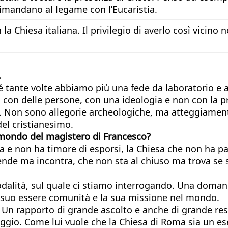
rimandano al legame con l’Eucaristia.
la Chiesa italiana. Il privilegio di averlo così vicin
.
 tante volte abbiamo più una fede da laboratorio e a
n con delle persone, con una ideologia e non con la p
o. Non sono allegorie archeologiche, ma atteggiamen
del cristianesimo.
l mondo del magistero di Francesco?
la e non ha timore di esporsi, la Chiesa che non ha p
ende ma incontra, che non sta al chiuso ma trova se 
odalità, sul quale ci stiamo interrogando. Una doman
il suo essere comunità e la sua missione nel mondo.
Un rapporto di grande ascolto e anche di grande resp
aggio. Come lui vuole che la Chiesa di Roma sia un e