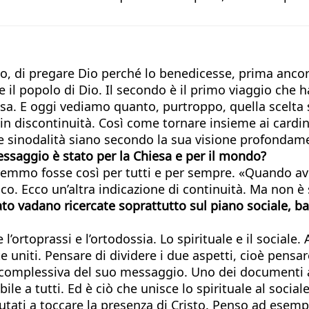
eletto, di pregare Dio perché lo benedicesse, prima anco
 e il popolo di Dio. Il secondo è il primo viaggio che 
. E oggi vediamo quanto, purtroppo, quella scelta s
in discontinuità. Così come tornare insieme ai cardin
 sinodalità siano secondo la sua visione profondame
ssaggio è stato per la Chiesa e per il mondo?
emmo fosse così per tutti e per sempre. «Quando ave
o. Ecco un’altra indicazione di continuità. Ma non è s
to vadano ricercate soprattutto sul piano sociale, ba
ortoprassi e l’ortodossia. Lo spirituale e il sociale. A
niti. Pensare di dividere i due aspetti, cioè pensar
 complessiva del suo messaggio. Uno dei documenti a
le a tutti. Ed è ciò che unisce lo spirituale al socia
tati a toccare la presenza di Cristo. Penso ad esempi