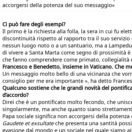
accorgersi della potenza del suo messaggio»
Ci può fare degli esempi?
Il primo è la richiesta alla folla, la sera in cui fu 
discontinuità rispetto al rapporto tra il suo servizio
nessun luogo noto o a un santuario, ma a Lampedusa
di vivere a Santa Marta come segno di prossimità è 
che fanno comprendere come primato, collegialità e
Francesco e Benedetto, insieme in Vaticano. Che me
Un messaggio molto bello di una vicinanza che vorr
consiglio per me era importante », ha detto Francesc
Qualcuno sostiene che le grandi novità del pontifica
d’accordo?
Direi che è un pontificato molto fecondo, che unisce l’
singolarmente, ma anche quanto siano strettamente u
Papa sociale significa non accorgersi della potenza
Gaudete et exsultate
che presenta una santità possibi
evasione dal mondo e un sociale nel quale siamo aiu