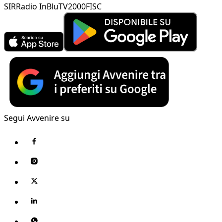
SIR
Radio InBlu
TV2000
FISC
Segui Avvenire su