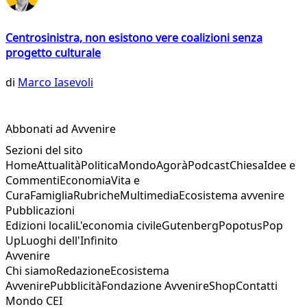
Centrosinistra, non esistono vere coalizioni senza
progetto culturale
di
Marco Iasevoli
Abbonati ad Avvenire
Sezioni del sito
Home
Attualità
Politica
Mondo
Agorà
Podcast
Chiesa
Idee e
Commenti
Economia
Vita e
Cura
Famiglia
Rubriche
Multimedia
Ecosistema avvenire
Pubblicazioni
Edizioni locali
L'economia civile
Gutenberg
Popotus
Pop
Up
Luoghi dell'Infinito
Avvenire
Chi siamo
Redazione
Ecosistema
Avvenire
Pubblicità
Fondazione Avvenire
Shop
Contatti
Mondo CEI