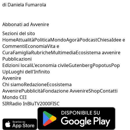
di
Daniela Fumarola
Abbonati ad Avvenire
Sezioni del sito
Home
Attualità
Politica
Mondo
Agorà
Podcast
Chiesa
Idee e
Commenti
Economia
Vita e
Cura
Famiglia
Rubriche
Multimedia
Ecosistema avvenire
Pubblicazioni
Edizioni locali
L'economia civile
Gutenberg
Popotus
Pop
Up
Luoghi dell'Infinito
Avvenire
Chi siamo
Redazione
Ecosistema
Avvenire
Pubblicità
Fondazione Avvenire
Shop
Contatti
Mondo CEI
SIR
Radio InBlu
TV2000
FISC