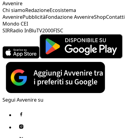
Avvenire
Chi siamo
Redazione
Ecosistema
Avvenire
Pubblicità
Fondazione Avvenire
Shop
Contatti
Mondo CEI
SIR
Radio InBlu
TV2000
FISC
Segui Avvenire su