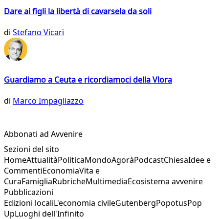
Dare ai figli la libertà di cavarsela da soli
di
Stefano Vicari
Guardiamo a Ceuta e ricordiamoci della Vlora
di
Marco Impagliazzo
Abbonati ad Avvenire
Sezioni del sito
Home
Attualità
Politica
Mondo
Agorà
Podcast
Chiesa
Idee e
Commenti
Economia
Vita e
Cura
Famiglia
Rubriche
Multimedia
Ecosistema avvenire
Pubblicazioni
Edizioni locali
L'economia civile
Gutenberg
Popotus
Pop
Up
Luoghi dell'Infinito