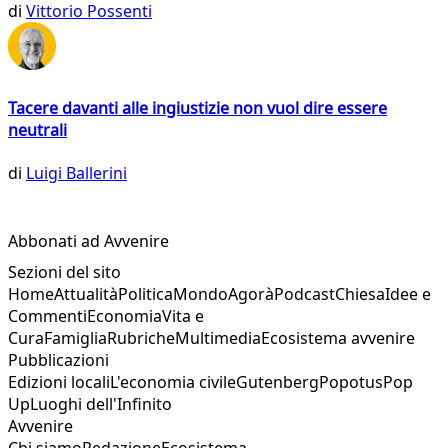
di
Vittorio Possenti
Tacere davanti alle ingiustizie non vuol dire essere
neutrali
di
Luigi Ballerini
Abbonati ad Avvenire
Sezioni del sito
Home
Attualità
Politica
Mondo
Agorà
Podcast
Chiesa
Idee e
Commenti
Economia
Vita e
Cura
Famiglia
Rubriche
Multimedia
Ecosistema avvenire
Pubblicazioni
Edizioni locali
L'economia civile
Gutenberg
Popotus
Pop
Up
Luoghi dell'Infinito
Avvenire
Chi siamo
Redazione
Ecosistema