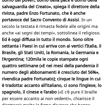
uomo dei poveri, uomo della pace e uomo della
salvaguardia del Creato», spiega il direttore della
rivista, padre Enzo Fortunato, che è anche
portavoce del Sacro Convento di Assisi
. In un
secolo la testata è rimasta fedele alle origini ma
anche «ai segni dei tempi», sottolinea il religioso.
Ed è oggi diffusa in tutto il mondo. Sono oltre
settanta i Paesi in cui arriva con ai vertici l’Italia, il
Brasile, gli Stati Uniti, la Romania, la Germania e
l’Argentina; 120mila le copie stampate ogni
quattro settimane («E nei mesi della pandemia il
numero degli abbonamenti è cresciuto del 56%»,
rivendica padre Fortunato); cinque le lingue in cui
è tradotta: accanto all’italiano, ci sono l’inglese, lo
spagnolo, il cinese e l’arabo
(«E c’è pure il braille
per essere accanto ai non vedenti», chiarisce il