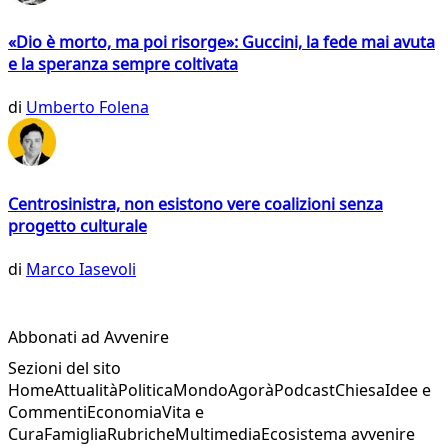
«Dio è morto, ma poi risorge»: Guccini, la fede mai avuta
e la speranza sempre coltivata
di
Umberto Folena
Centrosinistra, non esistono vere coalizioni senza
progetto culturale
di
Marco Iasevoli
Abbonati ad Avvenire
Sezioni del sito
Home
Attualità
Politica
Mondo
Agorà
Podcast
Chiesa
Idee e
Commenti
Economia
Vita e
Cura
Famiglia
Rubriche
Multimedia
Ecosistema avvenire