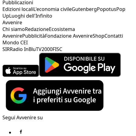
Pubblicazioni
Edizioni locali
L'economia civile
Gutenberg
Popotus
Pop
Up
Luoghi dell'Infinito
Avvenire
Chi siamo
Redazione
Ecosistema
Avvenire
Pubblicità
Fondazione Avvenire
Shop
Contatti
Mondo CEI
SIR
Radio InBlu
TV2000
FISC
Segui Avvenire su