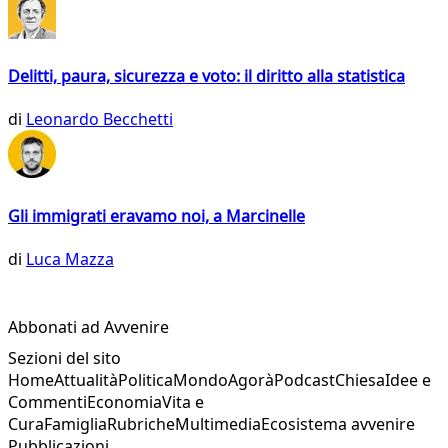
Delitti, paura, sicurezza e voto: il diritto alla statistica
di
Leonardo Becchetti
Gli immigrati eravamo noi, a Marcinelle
di
Luca Mazza
Abbonati ad Avvenire
Sezioni del sito
Home
Attualità
Politica
Mondo
Agorà
Podcast
Chiesa
Idee e
Commenti
Economia
Vita e
Cura
Famiglia
Rubriche
Multimedia
Ecosistema avvenire
Pubblicazioni