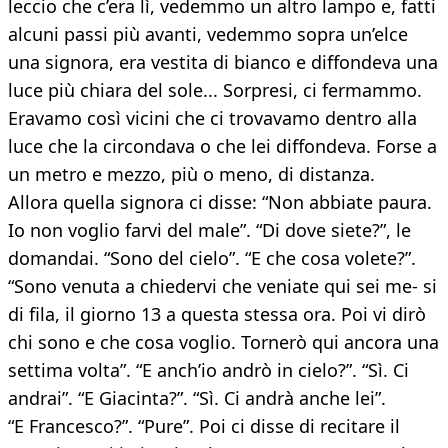
leccio che c’era lì, vedemmo un altro lampo e, fatti
alcuni passi più avanti, vedemmo sopra un’elce
una signora, era vestita di bianco e diffondeva una
luce più chiara del sole... Sorpresi, ci fermammo.
Eravamo così vicini che ci trovavamo dentro alla
luce che la circondava o che lei diffondeva. Forse a
un metro e mezzo, più o meno, di distanza.
Allora quella signora ci disse: “Non abbiate paura.
Io non voglio farvi del male”. “Di dove siete?”, le
domandai. “Sono del cielo”. “E che cosa volete?”.
“Sono venuta a chiedervi che veniate qui sei me- si
di fila, il giorno 13 a questa stessa ora. Poi vi dirò
chi sono e che cosa voglio. Tornerò qui ancora una
settima volta”. “E anch’io andrò in cielo?”. “Sì. Ci
andrai”. “E Giacinta?”. “Sì. Ci andrà anche lei”.
“E Francesco?”. “Pure”. Poi ci disse di recitare il