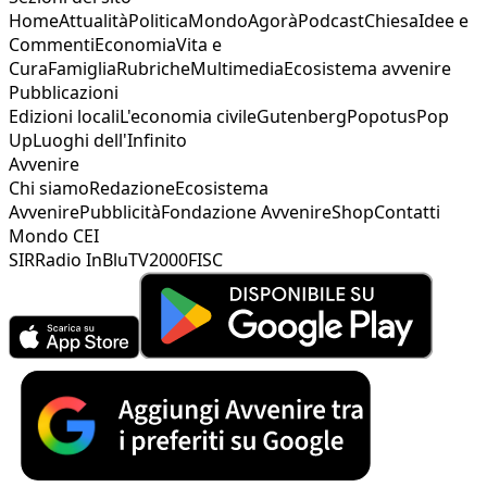
Home
Attualità
Politica
Mondo
Agorà
Podcast
Chiesa
Idee e
Commenti
Economia
Vita e
Cura
Famiglia
Rubriche
Multimedia
Ecosistema avvenire
Pubblicazioni
Edizioni locali
L'economia civile
Gutenberg
Popotus
Pop
Up
Luoghi dell'Infinito
Avvenire
Chi siamo
Redazione
Ecosistema
Avvenire
Pubblicità
Fondazione Avvenire
Shop
Contatti
Mondo CEI
SIR
Radio InBlu
TV2000
FISC