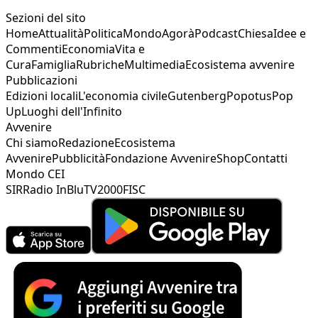
Sezioni del sito
Home
Attualità
Politica
Mondo
Agorà
Podcast
Chiesa
Idee e
Commenti
Economia
Vita e
Cura
Famiglia
Rubriche
Multimedia
Ecosistema avvenire
Pubblicazioni
Edizioni locali
L'economia civile
Gutenberg
Popotus
Pop
Up
Luoghi dell'Infinito
Avvenire
Chi siamo
Redazione
Ecosistema
Avvenire
Pubblicità
Fondazione Avvenire
Shop
Contatti
Mondo CEI
SIR
Radio InBlu
TV2000
FISC