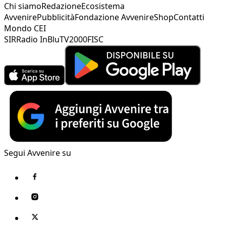
Chi siamo
Redazione
Ecosistema
Avvenire
Pubblicità
Fondazione Avvenire
Shop
Contatti
Mondo CEI
SIR
Radio InBlu
TV2000
FISC
Segui Avvenire su