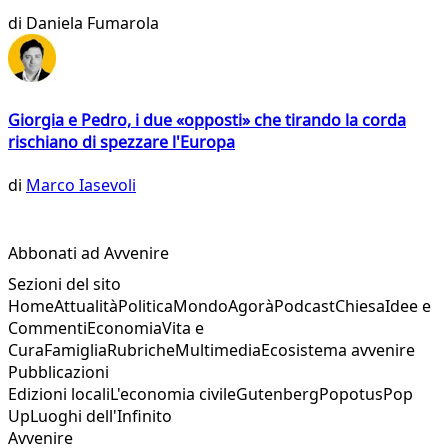
di
Daniela Fumarola
Giorgia e Pedro, i due «opposti» che tirando la corda
rischiano di spezzare l'Europa
di
Marco Iasevoli
Abbonati ad Avvenire
Sezioni del sito
Home
Attualità
Politica
Mondo
Agorà
Podcast
Chiesa
Idee e
Commenti
Economia
Vita e
Cura
Famiglia
Rubriche
Multimedia
Ecosistema avvenire
Pubblicazioni
Edizioni locali
L'economia civile
Gutenberg
Popotus
Pop
Up
Luoghi dell'Infinito
Avvenire