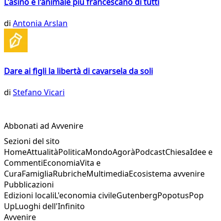
L'asino è l'animale più francescano di tutti
di
Antonia Arslan
Dare ai figli la libertà di cavarsela da soli
di
Stefano Vicari
Abbonati ad Avvenire
Sezioni del sito
Home
Attualità
Politica
Mondo
Agorà
Podcast
Chiesa
Idee e
Commenti
Economia
Vita e
Cura
Famiglia
Rubriche
Multimedia
Ecosistema avvenire
Pubblicazioni
Edizioni locali
L'economia civile
Gutenberg
Popotus
Pop
Up
Luoghi dell'Infinito
Avvenire