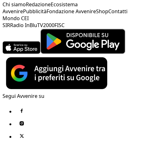
Chi siamo
Redazione
Ecosistema
Avvenire
Pubblicità
Fondazione Avvenire
Shop
Contatti
Mondo CEI
SIR
Radio InBlu
TV2000
FISC
Segui Avvenire su