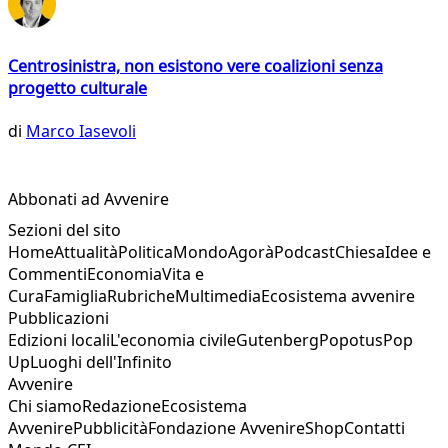
Centrosinistra, non esistono vere coalizioni senza
progetto culturale
di
Marco Iasevoli
Abbonati ad Avvenire
Sezioni del sito
Home
Attualità
Politica
Mondo
Agorà
Podcast
Chiesa
Idee e
Commenti
Economia
Vita e
Cura
Famiglia
Rubriche
Multimedia
Ecosistema avvenire
Pubblicazioni
Edizioni locali
L'economia civile
Gutenberg
Popotus
Pop
Up
Luoghi dell'Infinito
Avvenire
Chi siamo
Redazione
Ecosistema
Avvenire
Pubblicità
Fondazione Avvenire
Shop
Contatti