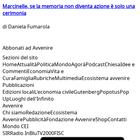
Marcinelle, se la memoria non diventa azione è solo una
cerimonia
di
Daniela Fumarola
Abbonati ad Avvenire
Sezioni del sito
Home
Attualità
Politica
Mondo
Agorà
Podcast
Chiesa
Idee e
Commenti
Economia
Vita e
Cura
Famiglia
Rubriche
Multimedia
Ecosistema avvenire
Pubblicazioni
Edizioni locali
L'economia civile
Gutenberg
Popotus
Pop
Up
Luoghi dell'Infinito
Avvenire
Chi siamo
Redazione
Ecosistema
Avvenire
Pubblicità
Fondazione Avvenire
Shop
Contatti
Mondo CEI
SIR
Radio InBlu
TV2000
FISC