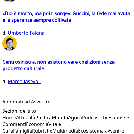
«Dio è morto, ma poi risorge»: Guccini, la fede mai avuta
e la speranza sempre coltivata
di
Umberto Folena
Centrosinistra, non esistono vere coalizioni senza
progetto culturale
di
Marco Iasevoli
Abbonati ad Avvenire
Sezioni del sito
Home
Attualità
Politica
Mondo
Agorà
Podcast
Chiesa
Idee e
Commenti
Economia
Vita e
Cura
Famiglia
Rubriche
Multimedia
Ecosistema avvenire