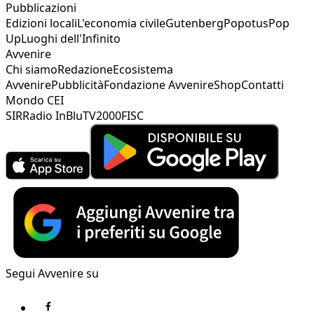
Pubblicazioni
Edizioni locali
L'economia civile
Gutenberg
Popotus
Pop
Up
Luoghi dell'Infinito
Avvenire
Chi siamo
Redazione
Ecosistema
Avvenire
Pubblicità
Fondazione Avvenire
Shop
Contatti
Mondo CEI
SIR
Radio InBlu
TV2000
FISC
Segui Avvenire su