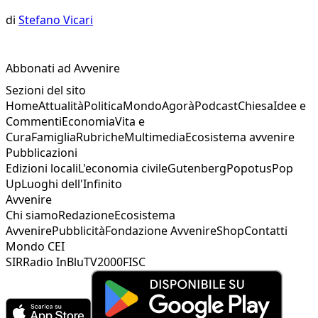
di
Stefano Vicari
Abbonati ad Avvenire
Sezioni del sito
Home
Attualità
Politica
Mondo
Agorà
Podcast
Chiesa
Idee e
Commenti
Economia
Vita e
Cura
Famiglia
Rubriche
Multimedia
Ecosistema avvenire
Pubblicazioni
Edizioni locali
L'economia civile
Gutenberg
Popotus
Pop
Up
Luoghi dell'Infinito
Avvenire
Chi siamo
Redazione
Ecosistema
Avvenire
Pubblicità
Fondazione Avvenire
Shop
Contatti
Mondo CEI
SIR
Radio InBlu
TV2000
FISC