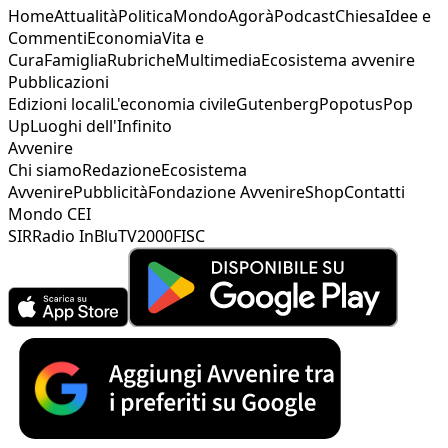
Home
Attualità
Politica
Mondo
Agorà
Podcast
Chiesa
Idee e
Commenti
Economia
Vita e
Cura
Famiglia
Rubriche
Multimedia
Ecosistema avvenire
Pubblicazioni
Edizioni locali
L'economia civile
Gutenberg
Popotus
Pop
Up
Luoghi dell'Infinito
Avvenire
Chi siamo
Redazione
Ecosistema
Avvenire
Pubblicità
Fondazione Avvenire
Shop
Contatti
Mondo CEI
SIR
Radio InBlu
TV2000
FISC