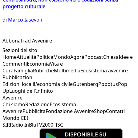
progetto culturale
di
Marco Iasevoli
Abbonati ad Avvenire
Sezioni del sito
Home
Attualità
Politica
Mondo
Agorà
Podcast
Chiesa
Idee e
Commenti
Economia
Vita e
Cura
Famiglia
Rubriche
Multimedia
Ecosistema avvenire
Pubblicazioni
Edizioni locali
L'economia civile
Gutenberg
Popotus
Pop
Up
Luoghi dell'Infinito
Avvenire
Chi siamo
Redazione
Ecosistema
Avvenire
Pubblicità
Fondazione Avvenire
Shop
Contatti
Mondo CEI
SIR
Radio InBlu
TV2000
FISC