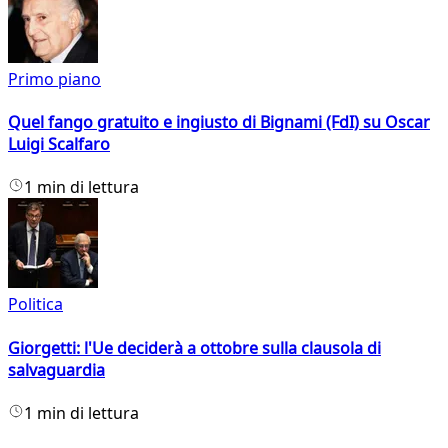
Primo piano
Quel fango gratuito e ingiusto di Bignami (FdI) su Oscar
Luigi Scalfaro
1 min di lettura
Politica
Giorgetti: l'Ue deciderà a ottobre sulla clausola di
salvaguardia
1 min di lettura