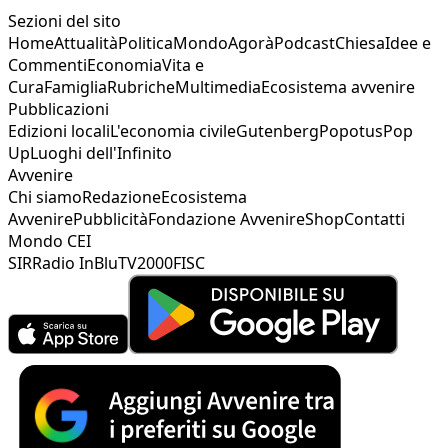
Sezioni del sito
Home
Attualità
Politica
Mondo
Agorà
Podcast
Chiesa
Idee e
Commenti
Economia
Vita e
Cura
Famiglia
Rubriche
Multimedia
Ecosistema avvenire
Pubblicazioni
Edizioni locali
L'economia civile
Gutenberg
Popotus
Pop
Up
Luoghi dell'Infinito
Avvenire
Chi siamo
Redazione
Ecosistema
Avvenire
Pubblicità
Fondazione Avvenire
Shop
Contatti
Mondo CEI
SIR
Radio InBlu
TV2000
FISC