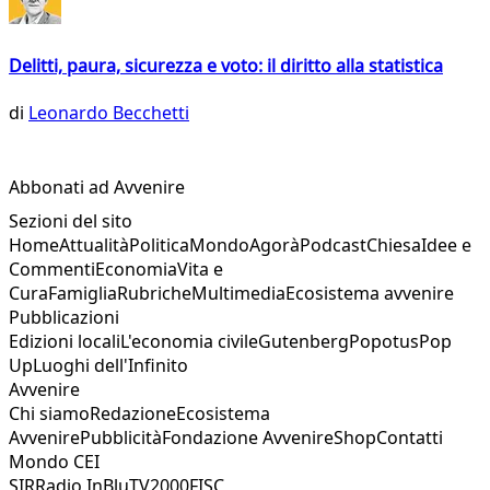
Delitti, paura, sicurezza e voto: il diritto alla statistica
di
Leonardo Becchetti
Abbonati ad Avvenire
Sezioni del sito
Home
Attualità
Politica
Mondo
Agorà
Podcast
Chiesa
Idee e
Commenti
Economia
Vita e
Cura
Famiglia
Rubriche
Multimedia
Ecosistema avvenire
Pubblicazioni
Edizioni locali
L'economia civile
Gutenberg
Popotus
Pop
Up
Luoghi dell'Infinito
Avvenire
Chi siamo
Redazione
Ecosistema
Avvenire
Pubblicità
Fondazione Avvenire
Shop
Contatti
Mondo CEI
SIR
Radio InBlu
TV2000
FISC