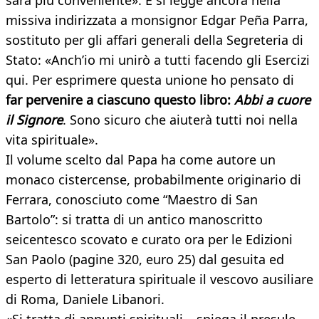
sarà più conveniente». E si legge ancora nella
missiva indirizzata a monsignor Edgar Peña Parra,
sostituto per gli affari generali della Segreteria di
Stato: «Anch’io mi unirò a tutti facendo gli Esercizi
qui. Per esprimere questa unione ho pensato di
far pervenire a ciascuno questo libro:
Abbi a cuore
il Signore
. Sono sicuro che aiuterà tutti noi nella
vita spirituale».
Il volume scelto dal Papa ha come autore un
monaco cistercense, probabilmente originario di
Ferrara, conosciuto come “Maestro di San
Bartolo”: si tratta di un antico manoscritto
seicentesco scovato e curato ora per le Edizioni
San Paolo (pagine 320, euro 25) dal gesuita ed
esperto di letteratura spirituale il vescovo ausiliare
di Roma, Daniele Libanori.