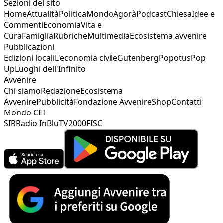
Sezioni del sito
Home
Attualità
Politica
Mondo
Agorà
Podcast
Chiesa
Idee e
Commenti
Economia
Vita e
Cura
Famiglia
Rubriche
Multimedia
Ecosistema avvenire
Pubblicazioni
Edizioni locali
L'economia civile
Gutenberg
Popotus
Pop
Up
Luoghi dell'Infinito
Avvenire
Chi siamo
Redazione
Ecosistema
Avvenire
Pubblicità
Fondazione Avvenire
Shop
Contatti
Mondo CEI
SIR
Radio InBlu
TV2000
FISC