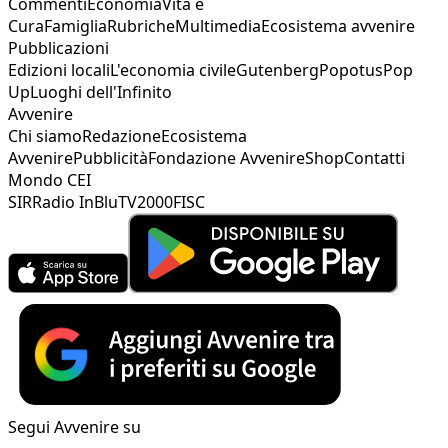
Commenti
Economia
Vita e
Cura
Famiglia
Rubriche
Multimedia
Ecosistema avvenire
Pubblicazioni
Edizioni locali
L'economia civile
Gutenberg
Popotus
Pop
Up
Luoghi dell'Infinito
Avvenire
Chi siamo
Redazione
Ecosistema
Avvenire
Pubblicità
Fondazione Avvenire
Shop
Contatti
Mondo CEI
SIR
Radio InBlu
TV2000
FISC
Segui Avvenire su