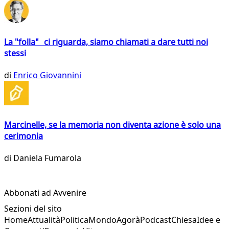
La "folla" ci riguarda, siamo chiamati a dare tutti noi
stessi
di
Enrico Giovannini
Marcinelle, se la memoria non diventa azione è solo una
cerimonia
di
Daniela Fumarola
Abbonati ad Avvenire
Sezioni del sito
Home
Attualità
Politica
Mondo
Agorà
Podcast
Chiesa
Idee e